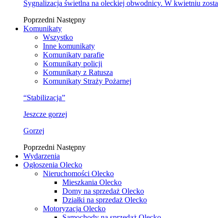
Sygnalizacja świetlna na oleckiej obwodnicy. W kwietniu zosta
Poprzedni
Następny
Komunikaty
Wszystko
Inne komunikaty
Komunikaty parafie
Komunikaty policji
Komunikaty z Ratusza
Komunikaty Straży Pożarnej
“Stabilizacja”
Jeszcze gorzej
Gorzej
Poprzedni
Następny
Wydarzenia
Ogłoszenia Olecko
Nieruchomości Olecko
Mieszkania Olecko
Domy na sprzedaż Olecko
Działki na sprzedaż Olecko
Motoryzacja Olecko
Samochody na sprzedaż Olecko