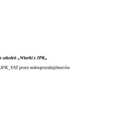
ch szkoleń
„Wtorki z JPK„
ów JPK_VAT przez mikroprzedsiębiorców