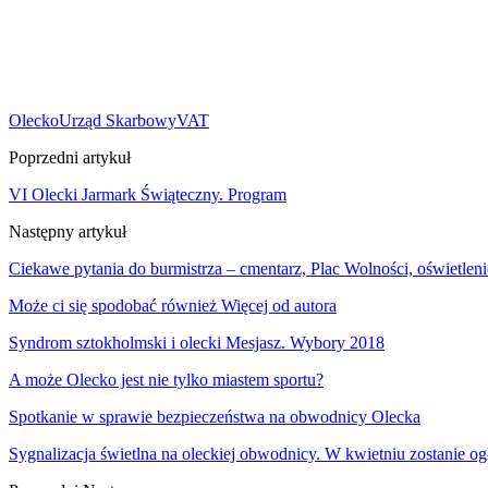
Olecko
Urząd Skarbowy
VAT
Poprzedni artykuł
VI Olecki Jarmark Świąteczny. Program
Następny artykuł
Ciekawe pytania do burmistrza – cmentarz, Plac Wolności, oświetleni
Może ci się spodobać również
Więcej od autora
Syndrom sztokholmski i olecki Mesjasz. Wybory 2018
A może Olecko jest nie tylko miastem sportu?
Spotkanie w sprawie bezpieczeństwa na obwodnicy Olecka
Sygnalizacja świetlna na oleckiej obwodnicy. W kwietniu zostanie og