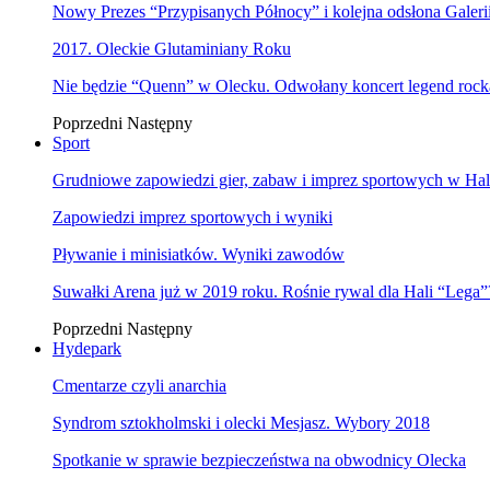
Nowy Prezes “Przypisanych Północy” i kolejna odsłona Galer
2017. Oleckie Glutaminiany Roku
Nie będzie “Quenn” w Olecku. Odwołany koncert legend rock
Poprzedni
Następny
Sport
Grudniowe zapowiedzi gier, zabaw i imprez sportowych w Hal
Zapowiedzi imprez sportowych i wyniki
Pływanie i minisiatków. Wyniki zawodów
Suwałki Arena już w 2019 roku. Rośnie rywal dla Hali “Lega”
Poprzedni
Następny
Hydepark
Cmentarze czyli anarchia
Syndrom sztokholmski i olecki Mesjasz. Wybory 2018
Spotkanie w sprawie bezpieczeństwa na obwodnicy Olecka