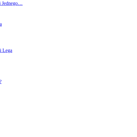
ii Jednego…
a
i Lega
?