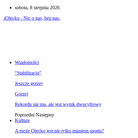
sobota, 8 sierpnia 2026
iOlecko - Nic o nas, bez nas.
Wiadomości
“Stabilizacja”
Jeszcze gorzej
Gorzej
Rekordu nie ma, ale jest wynik dwucyfrowy
Poprzedni
Następny
Kultura
A może Olecko jest nie tylko miastem sportu?