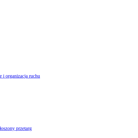
e i organizacja ruchu
łoszony przetarg