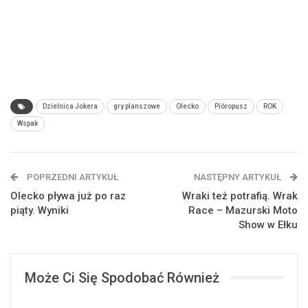
Dzielnica Jokera
gry planszowe
Olecko
Pióropusz
ROK
Wspak
POPRZEDNI ARTYKUŁ
NASTĘPNY ARTYKUŁ
Olecko pływa już po raz
Wraki też potrafią. Wrak
piąty. Wyniki
Race – Mazurski Moto
Show w Ełku
Może Ci Się Spodobać Również