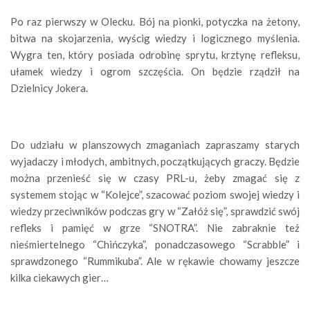
Po raz pierwszy w Olecku. Bój na pionki, potyczka na żetony,
bitwa na skojarzenia, wyścig wiedzy i logicznego myślenia.
Wygra ten, który posiada odrobinę sprytu, krztynę refleksu,
ułamek wiedzy i ogrom szczęścia. On będzie rządził na
Dzielnicy Jokera.
Do udziału w planszowych zmaganiach zapraszamy starych
wyjadaczy i młodych, ambitnych, początkujących graczy. Będzie
można przenieść się w czasy PRL-u, żeby zmagać się z
systemem stojąc w “Kolejce”, szacować poziom swojej wiedzy i
wiedzy przeciwników podczas gry w “Załóż się”, sprawdzić swój
refleks i pamięć w grze “SNOTRA”. Nie zabraknie też
nieśmiertelnego “Chińczyka”, ponadczasowego “Scrabble” i
sprawdzonego “Rummikuba”. Ale w rękawie chowamy jeszcze
kilka ciekawych gier…