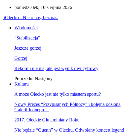
poniedziałek, 10 sierpnia 2026
iOlecko - Nic o nas, bez nas.
Wiadomości
“Stabilizacja”
Jeszcze gorzej
Gorzej
Rekordu nie ma, ale jest wynik dwucyfrowy
Poprzedni
Następny
Kultura
A może Olecko jest nie tylko miastem sportu?
Nowy Prezes “Przypisanych Północy” i kolejna odsłona
Galerii Jednego…
2017. Oleckie Glutaminiany Roku
Nie będzie “Quenn” w Olecku. Odwołany koncert legend