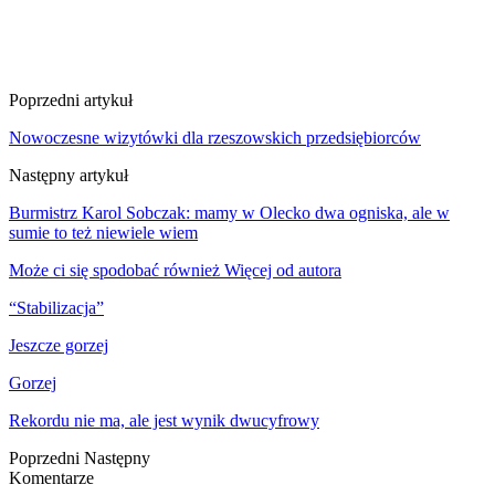
Poprzedni artykuł
Nowoczesne wizytówki dla rzeszowskich przedsiębiorców
Następny artykuł
Burmistrz Karol Sobczak: mamy w Olecko dwa ogniska, ale w
sumie to też niewiele wiem
Może ci się spodobać również
Więcej od autora
“Stabilizacja”
Jeszcze gorzej
Gorzej
Rekordu nie ma, ale jest wynik dwucyfrowy
Poprzedni
Następny
Komentarze