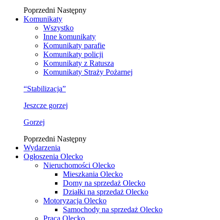
Poprzedni
Następny
Komunikaty
Wszystko
Inne komunikaty
Komunikaty parafie
Komunikaty policji
Komunikaty z Ratusza
Komunikaty Straży Pożarnej
“Stabilizacja”
Jeszcze gorzej
Gorzej
Poprzedni
Następny
Wydarzenia
Ogłoszenia Olecko
Nieruchomości Olecko
Mieszkania Olecko
Domy na sprzedaż Olecko
Działki na sprzedaż Olecko
Motoryzacja Olecko
Samochody na sprzedaż Olecko
Praca Olecko