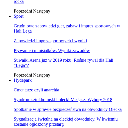
rocka
Poprzedni
Następny
Sport
Grudniowe zapowiedzi gier, zabaw i imprez sportowych w
Hali Lega
Zapowiedzi imprez sportowych i wyniki
Pływanie i minisiatków. Wyniki zawodów
Suwałki Arena już w 2019 roku. Rośnie rywal dla Hali
“Lega”?
Poprzedni
Następny
Hydepark
Cmentarze czyli anarchia
Syndrom sztokholmski i olecki Mesjasz. Wybory 2018
Spotkanie w sprawie bezpieczeństwa na obwodnicy Olecka
Sygnalizacja świetlna na oleckiej obwodnicy. W kwietniu
zostanie ogłoszony przetarg